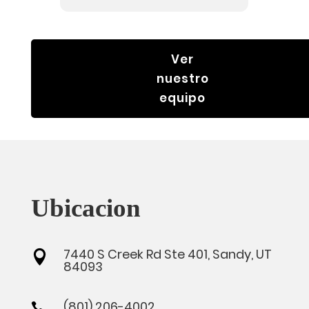
Ver
nuestro
equipo
Ubicacion
7440 S Creek Rd Ste 401, Sandy, UT

84093
(801) 206-4002
