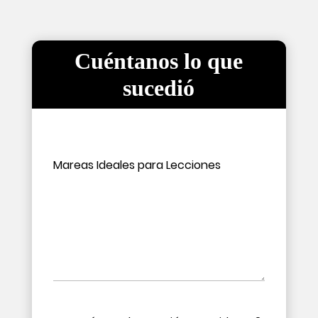
Cuéntanos lo que
sucedió
Por favor, deja este campo vacío.
Por favor, deja este campo vacío.
Mareas Ideales para Lecciones